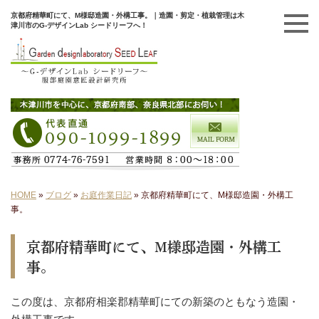
京都府精華町にて、M様邸造園・外構工事。｜造園・剪定・植栽管理は木
津川市のG-デザインLab シードリーフへ！
HOME
»
ブログ
»
お庭作業日記
»
京都府精華町にて、M様邸造園・外構工
事。
京都府精華町にて、M様邸造園・外構工
事。
この度は、京都府相楽郡精華町にての新築のともなう造園・