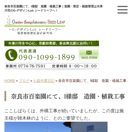
奈良市百楽園にて、I様邸 造園・植栽工事｜造園・剪定・植栽管理は木津
川市のG-デザインLab シードリーフへ！
HOME
»
ブログ
»
お庭作業日記
»
奈良市百楽園にて、I様邸 造園・植栽工事
奈良市百楽園にて、I様邸 造園・植栽工事
ここしばらくは、外構工事が続いていましたが、この度は施
主様が雑木林のように、とのご要望でした。