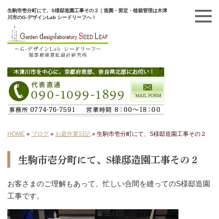
生駒市壱分町にて、S様邸造園工事その２｜造園・剪定・植栽管理は木津
川市のG-デザインLab シードリーフへ！
HOME
»
ブログ
»
お庭作業日記
»
生駒市壱分町にて、S様邸造園工事その２
生駒市壱分町にて、S様邸造園工事その２
お客さまのご理解もあって、忙しい合間を縫ってのS様邸造園
工事です。