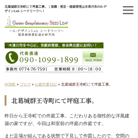
北葛城群王寺町にて坪庭工事。｜造園・剪定・植栽管理は木津川市のG-デ
ザインLab シードリーフへ！
HOME
»
ブログ
»
お庭作業日記
»
北葛城群王寺町にて坪庭工事。
北葛城群王寺町にて坪庭工事。
昨日から王寺町での作庭工事。こだわりある個性的な洋風建
築の家ですが、今回は和室前の坪庭の作庭です。
まだ足場が組んである状態で下見して作図したので、空間の