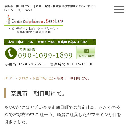
奈良市 朝日町にて。｜造園・剪定・植栽管理は木津川市のG-デザイン
Lab シードリーフへ！
HOME
»
ブログ
»
お庭作業日記
»
奈良市 朝日町にて。
奈良市 朝日町にて。
あやめ池にほど近い奈良市朝日町での剪定仕事。ちかくの公
園で常緑樹の中に 紅一点、綺麗に紅葉したヤマモミジが目を
引きました。